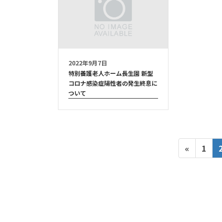
2022年9月7日
特別養護老人ホーム長生園 新型
コロナ感染症陽性者の発生終息に
ついて
投
ペ
«
1
稿
ー
ジ
の
ペ
ー