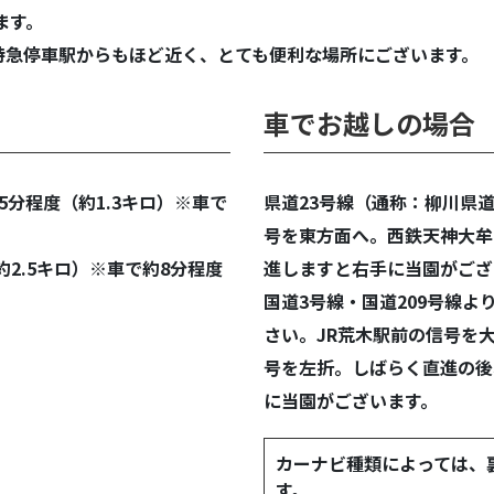
ます。
特急停車駅からもほど近く、とても便利な場所にございます。
車でお越しの場合
分程度（約1.3キロ）※車で
県道23号線（通称：柳川県
号を東方面へ。西鉄天神大牟
約2.5キロ）※車で約8分程度
進しますと右手に当園がござ
国道3号線・国道209号線よ
さい。JR荒木駅前の信号を
号を左折。しばらく直進の後
に当園がございます。
カーナビ種類によっては、
す。