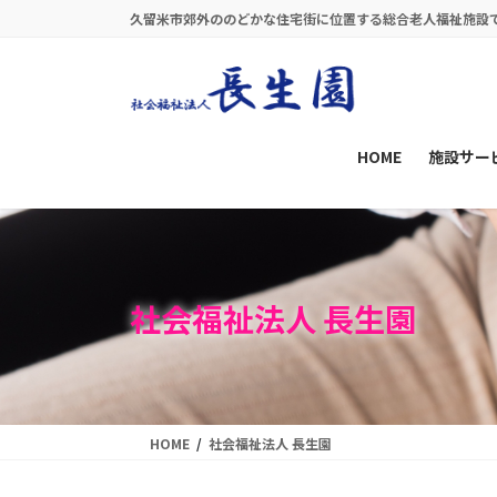
コ
ナ
久留米市郊外ののどかな住宅街に位置する総合老人福祉施設
ン
ビ
テ
ゲ
ン
ー
ツ
シ
に
ョ
HOME
施設サー
移
ン
動
に
移
動
社会福祉法人 長生園
HOME
社会福祉法人 長生園