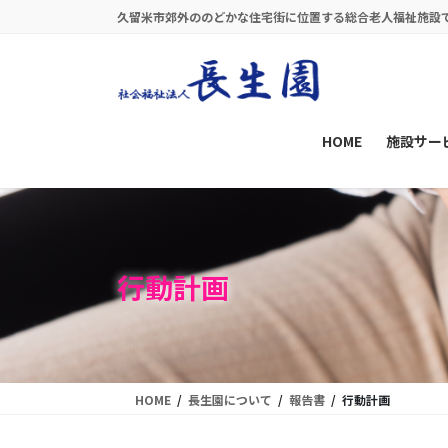
コ
ナ
久留米市郊外ののどかな住宅街に位置する総合老人福祉施設
ン
ビ
テ
ゲ
ン
ー
ツ
シ
に
ョ
HOME
施設サー
移
ン
動
に
移
動
行動計画
HOME
長生園について
報告書
行動計画