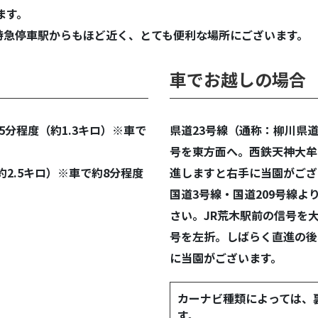
ます。
特急停車駅からもほど近く、とても便利な場所にございます。
車でお越しの場合
分程度（約1.3キロ）※車で
県道23号線（通称：柳川県
号を東方面へ。西鉄天神大牟
約2.5キロ）※車で約8分程度
進しますと右手に当園がござ
国道3号線・国道209号線よ
さい。JR荒木駅前の信号を
号を左折。しばらく直進の後
に当園がございます。
カーナビ種類によっては、
す。