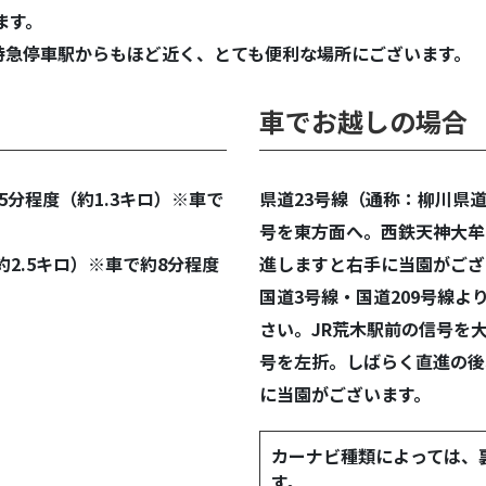
ます。
特急停車駅からもほど近く、とても便利な場所にございます。
車でお越しの場合
分程度（約1.3キロ）※車で
県道23号線（通称：柳川県
号を東方面へ。西鉄天神大牟
約2.5キロ）※車で約8分程度
進しますと右手に当園がござ
国道3号線・国道209号線よ
さい。JR荒木駅前の信号を
号を左折。しばらく直進の後
に当園がございます。
カーナビ種類によっては、
す。