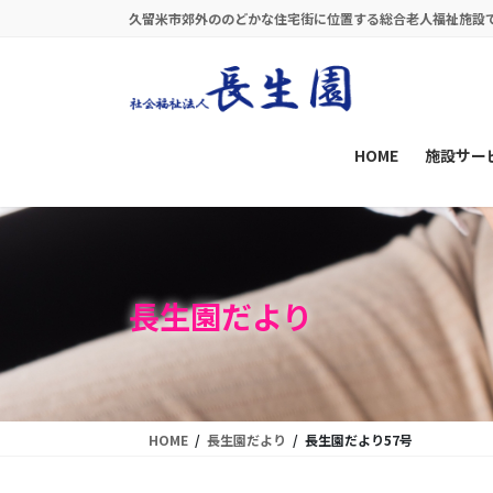
コ
ナ
久留米市郊外ののどかな住宅街に位置する総合老人福祉施設
ン
ビ
テ
ゲ
ン
ー
ツ
シ
に
ョ
HOME
施設サー
移
ン
動
に
移
動
長生園だより
HOME
長生園だより
長生園だより57号